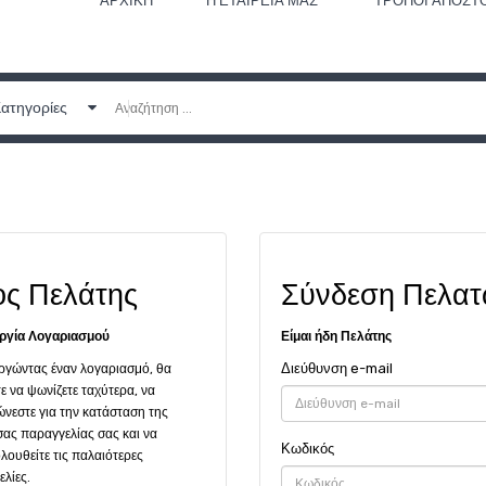
ΑΡΧΙΚΉ
Η ΕΤΑΙΡΕΊΑ ΜΑΣ
ΤΡΌΠΟΙ ΑΠΟΣΤ
Κατηγορίες
ος Πελάτης
Σύνδεση Πελα
ργία Λογαριασμού
Είμαι ήδη Πελάτης
Διεύθυνση e-mail
ργώντας έναν λογαριασμό, θα
ε να ψωνίζετε ταχύτερα, να
νεστε για την κατάσταση της
ας παραγγελίας σας και να
Κωδικός
ουθείτε τις παλαιότερες
λίες.