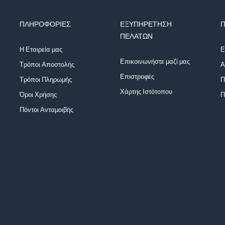
ΠΛΗΡΟΦΟΡΊΕΣ
ΕΞΥΠΗΡΈΤΗΣΗ
Π
ΠΕΛΑΤΏΝ
Η Εταιρεία μας
Ε
Επικοινωνήστε μαζί μας
Τρόποι Αποστολής
Α
Επιστροφές
Τρόποι Πληρωμής
Π
Χάρτης Ιστότοπου
Όροι Χρήσης
Π
Πόντοι Ανταμοιβής