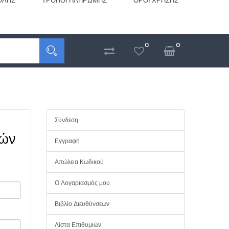
ΟΛΉΣ
ΤΡΌΠΟΙ ΠΛΗΡΩΜΉΣ
ΌΡΟΙ ΧΡΉΣΗΣ
0
0
Σύνδεση
τών
Εγγραφή
Απώλεια Κωδικού
Ο Λογαριασμός μου
Βιβλίο Διευθύνσεων
Λίστα Επιθυμιών