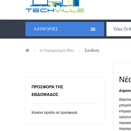
Όλες Οι 
ΚΑΤΗΓΟΡΊΕΣ
O Λογαριασμός Μου
Σύνδεση
Νέ
ΠΡΟΣΦΟΡΆ ΤΗΣ
Δημιου
ΕΒΔΟΜΆΔΟΣ
Δημιου
μπορείτ
ενημερώ
Κανένα προϊόν σε προσφορά
τρέχουσ
παρακολ
παραγγε