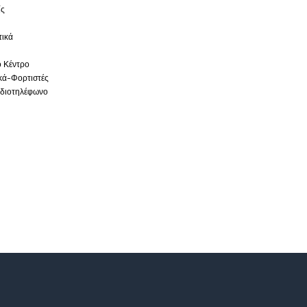
ίς
τικά
ό Κέντρο
κά-Φορτιστές
διοτηλέφωνο