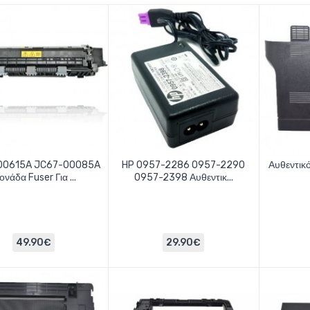
00615A JC67-00085A
HP 0957-2286 0957-2290
Αυθεντικό
νάδα Fuser Για ...
0957-2398 Αυθεντικ...
49.90€
29.90€