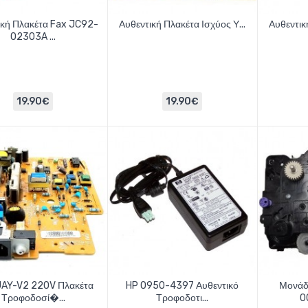
ική Πλακέτα Fax JC92-
Αυθεντική Πλακέτα Ισχύος Υ...
Αυθεντική
02303A ...
19.90€
19.90€
AY-V2 220V Πλακέτα
HP 0950-4397 Αυθεντικό
Μονάδ
Τροφοδοσί�...
Τροφοδοτι...
0