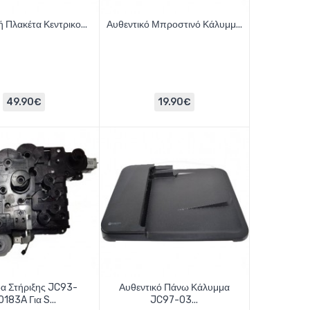
 Πλακέτα Κεντρικο...
Αυθεντικό Μπροστινό Κάλυμμ...
49.90€
19.90€
α Στήριξης JC93-
Αυθεντικό Πάνω Κάλυμμα
0183A Για S...
JC97-03...