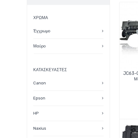
ΧΡΏΜΑ
Έγχρωμο
Μαύρο
ΚΑΤΑΣΚΕΥΑΣΤΈΣ
JC63-
Μο
Canon
Epson
HP
Naxius