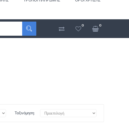
ΟΛΉΣ
ΤΡΌΠΟΙ ΠΛΗΡΩΜΉΣ
ΌΡΟΙ ΧΡΉΣΗΣ
0
0
Ταξινόμηση: