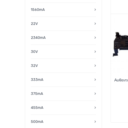
1560mA
22V
2340mA
30V
32V
333mA
Αυθεντι
375mA
455mA
500mA