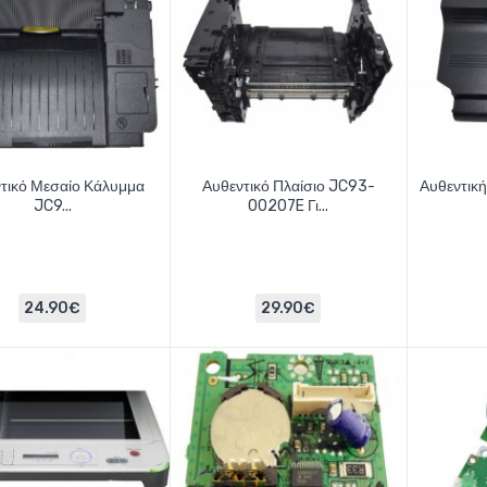
τικό Μεσαίο Κάλυμμα
Αυθεντικό Πλαίσιο JC93-
Αυθεντική
JC9...
00207E Γι...
24.90€
29.90€