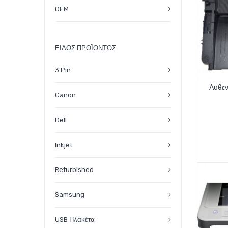
OEM
ΕΊΔΟΣ ΠΡΟΪΌΝΤΟΣ
3 Pin
Αυθεν
Canon
Dell
Inkjet
Refurbished
Samsung
USB Πλακέτα