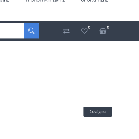
ΟΛΉΣ
ΤΡΌΠΟΙ ΠΛΗΡΩΜΉΣ
ΌΡΟΙ ΧΡΉΣΗΣ
0
0
Συνέχεια